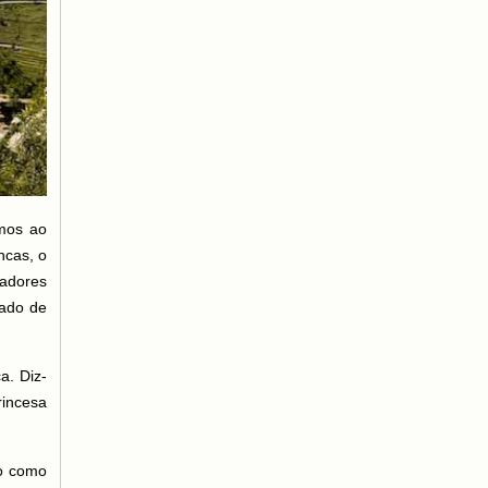
mos ao
ncas, o
radores
oado de
a. Diz-
rincesa
o como