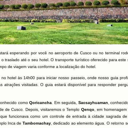
tará esperando por você no aeroporto de Cusco ou no terminal rodo
raslado até o seu hotel. O transporte turístico oferecido para este 
po de viagem varia conforme a localização do hotel.
 no hotel às 14h00 para iniciar nosso passeio, onde nosso guia profi
s atrações visitadas. O guia estará disponível para responder perg
 conhecido como
Qoricancha
. Em seguida,
Sacsayhuaman
, conheci
de de Cusco. Depois, visitaremos o Templo
Qenqo
, em homenagem
 que funcionava como um controle de entrada à cidade sagrada d
mplo Inca de
Tambomachay
, dedicado ao elemento água. O retorno 