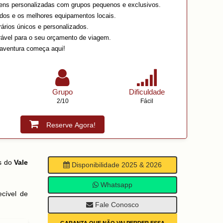
gens personalizadas com grupos pequenos e exclusivos.
ados e os melhores equipamentos locais.
rários únicos e personalizados.
rável para o seu orçamento de viagem.
aventura começa aqui!
Grupo
Dificuldade
2/10
Fácil
Reserve Agora!
os do
Vale
Disponibilidade 2025 & 2026
Whatsapp
cível de
Fale Conosco