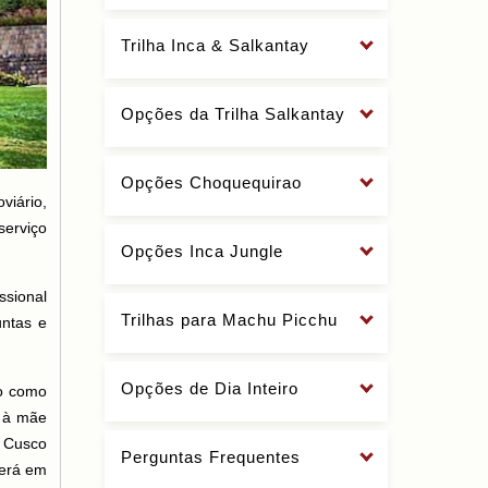
Trilha Inca & Salkantay
Opções da Trilha Salkantay
Opções Choquequirao
viário,
serviço
Opções Inca Jungle
ssional
Trilhas para Machu Picchu
untas e
Opções de Dia Inteiro
do como
 à mãe
e Cusco
Perguntas Frequentes
será em