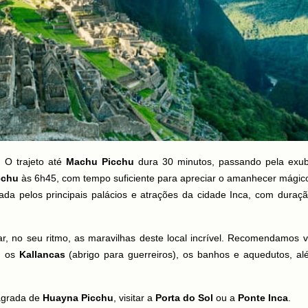
. O trajeto até
Machu Picchu
dura 30 minutos, passando pela exub
cchu
às 6h45, com tempo suficiente para apreciar o amanhecer mágic
ada pelos principais palácios e atrações da cidade Inca, com duraç
ar, no seu ritmo, as maravilhas deste local incrível. Recomendamos vi
), os
Kallancas
(abrigo para guerreiros), os banhos e aquedutos, a
sagrada de
Huayna Picchu
, visitar a
Porta do Sol
ou a
Ponte Inca
.