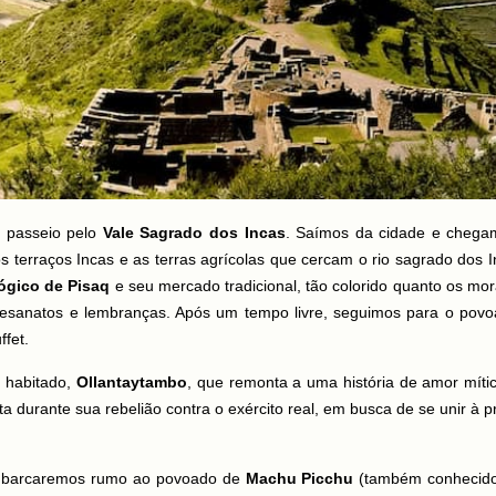
o passeio pelo
Vale Sagrado dos Incas
. Saímos da cidade e chega
s terraços Incas e as terras agrícolas que cercam o rio sagrado dos I
ógico de Pisaq
e seu mercado tradicional, tão colorido quanto os mo
rtesanatos e lembranças. Após um tempo livre, seguimos para o pov
ffet.
a habitado,
Ollantaytambo
, que remonta a uma história de amor mític
ta durante sua rebelião contra o exército real, em busca de se unir à p
 embarcaremos rumo ao povoado de
Machu Picchu
(também conhecid