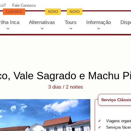
co?
Fale Conosco
CLÁSSICO
NOVO
NOVO
rilha Inca
Alternativas
Tours
Informação
Disp
o, Vale Sagrado e Machu P
3 dias / 2 noites
Serviço Clássi
Viagens organi
Serviços fácei