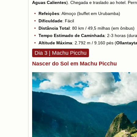
Aguas Calientes
). Chegada e traslado ao hotel. Pe
Refeições
: Almoço (buffet em Urubamba)
Dificuldade
: Fácil
Distância Total
: 80 km / 49,5 milhas (em ônibus)
Tempo Estimado de Caminhada
: 2-3 horas (dura
Altitude Máxima
: 2.792 m / 9.160 pés (
Ollantay
Dia 3 | Machu Picchu
Nascer do Sol em Machu Picchu