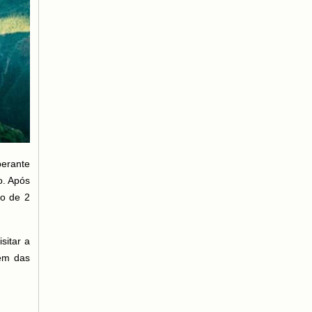
erante
o. Após
ão de 2
sitar a
lém das