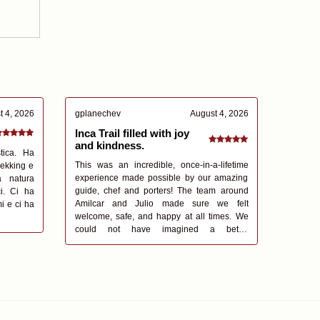
t 4, 2026
gplanechev
August 4, 2026
Inca Trail filled with joy
and kindness.
tica. Ha
This was an incredible, once-in-a-lifetime
trekking e
experience made possible by our amazing
a natura
guide, chef and porters! The team around
ci. Ci ha
Amilcar and Julio made sure we felt
mi e ci ha
welcome, safe, and happy at all times. We
could not have imagined a better
experience! The team ultimately made the
experience so special - through care,
kindness, warmth and their joy for what they
do. If you choose to venture the Imca Trail,
do so with Amilcar and Julio.