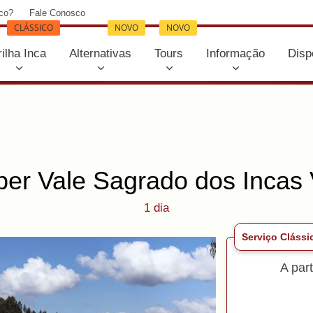
co?
Fale Conosco
CLÁSSICO
NOVO
NOVO
rilha Inca
Alternativas
Tours
Informação
Disp
er Vale Sagrado dos Incas
1 dia
Serviço Clássi
A par