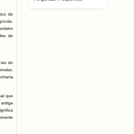
gico de
rícola.
 Também
idas de
rais do
imatar,
enharia
sal que
 antiga
gnifica
smente