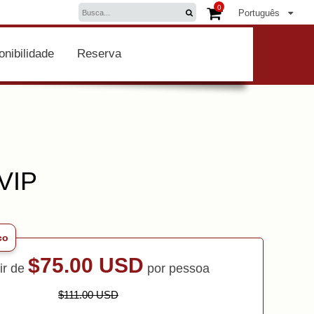
0
Português
onibilidade
Reserva
 VIP
co
$75.00 USD
tir de
por pessoa
$111.00 USD