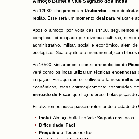
Almoço Buffet e Vale Sagrado dos Incas
Às 12h30, chegaremos a
Urubamba
, onde desfruta
região. Esse será um momento ideal para relaxar e a
Após o almoço, por volta das 14h00, seguiremos e
complexo foi ocupado por diversas culturas, sendo
administrativo, militar, social e econômico, além d
ecológicas. Sua arquitetura monumental, com blocos d
Às 16h00, visitaremos o centro arqueológico de
Pisa
verá como os incas utilizaram técnicas engenhosas p
irrigação. Foi aqui que se cultivou o famoso
milho b
econômicas, todas estrategicamente construídas em
mercado de Pisac
, que hoje oferece belas peças de 
Finalizaremos nosso passeio retornando à cidade de 
Inclui
: Almoço buffet no Vale Sagrado dos Incas
Dificuldade
: Fácil
Frequência
: Todos os dias