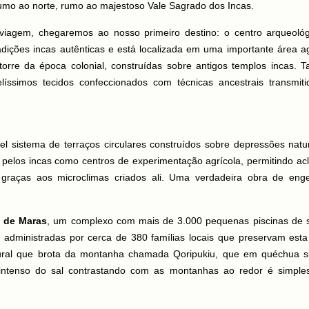
 rumo ao norte, rumo ao majestoso Vale Sagrado dos Incas.
viagem, chegaremos ao nosso primeiro destino: o centro arqueoló
adições incas autênticas e está localizada em uma importante área ag
 torre da época colonial, construídas sobre antigos templos incas.
líssimos tecidos confeccionados com técnicas ancestrais transmit
vel sistema de terraços circulares construídos sobre depressões natu
s pelos incas como centros de experimentação agrícola, permitindo acl
as graças aos microclimas criados ali. Uma verdadeira obra de eng
s de Maras
, um complexo com mais de 3.000 pequenas piscinas de 
 administradas por cerca de 380 famílias locais que preservam esta
ural que brota da montanha chamada Qoripukiu, que em quéchua si
 intenso do sal contrastando com as montanhas ao redor é simple