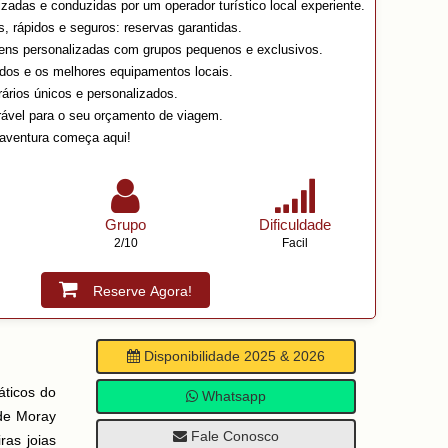
zadas e conduzidas por um operador turístico local experiente.
s, rápidos e seguros: reservas garantidas.
gens personalizadas com grupos pequenos e exclusivos.
ados e os melhores equipamentos locais.
rários únicos e personalizados.
rável para o seu orçamento de viagem.
aventura começa aqui!
Grupo
Dificuldade
2/10
Facil
Reserve Agora!
Disponibilidade 2025 & 2026
áticos do
Whatsapp
 de Moray
Fale Conosco
ras joias