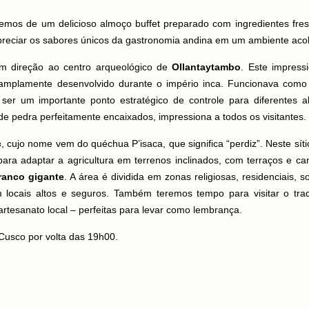
remos de um delicioso almoço buffet preparado com ingredientes fre
preciar os sabores únicos da gastronomia andina em um ambiente aco
m direção ao centro arqueológico de
Ollantaytambo
. Este impress
 amplamente desenvolvido durante o império inca. Funcionava como
e ser um importante ponto estratégico de controle para diferentes al
e pedra perfeitamente encaixados, impressiona a todos os visitantes.
c
, cujo nome vem do quéchua
P’isaca
, que significa “perdiz”. Neste sít
ara adaptar a agricultura em terrenos inclinados, com terraços e ca
ranco gigante
. A área é dividida em zonas religiosas, residenciais, so
 locais altos e seguros. Também teremos tempo para visitar o trad
artesanato local – perfeitas para levar como lembrança.
Cusco por volta das 19h00.