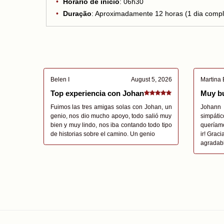
Horário de início
: 06h30
Duração
: Aproximadamente 12 horas (1 dia compl
Belen I
August 5, 2026
Martina 
Top experiencia con Johan
Muy bu
Fuimos las tres amigas solas con Johan, un
Johann
genio, nos dio mucho apoyo, todo salió muy
simpátic
bien y muy lindo, nos iba contando todo tipo
queríamo
de historias sobre el camino. Un genio
ir! Grac
agradab