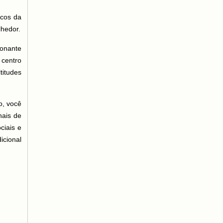
scos da
lhedor.
ionante
 centro
titudes
io, você
nais de
ciais e
icional