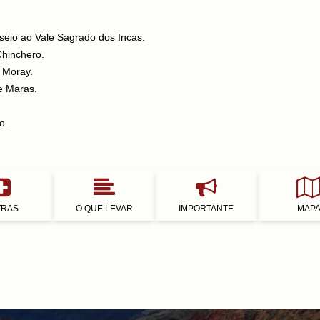
seio ao Vale Sagrado dos Incas.
Chinchero.
 Moray.
e Maras.
o.
TRAS
O QUE LEVAR
IMPORTANTE
MAP