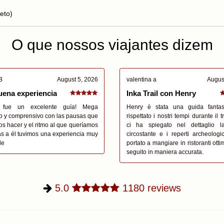
eto)
O que nossos viajantes dizem
B
August 5, 2026
valentina a
Augus
ena experiencia
Inka Trail con Henry
 fue un excelente guía! Mega
Henry è stata una guida fantas
o y comprensivo con las pausas que
rispettato i nostri tempi durante il 
s hacer y el ritmo al que queríamos
ci ha spiegato nel dettaglio l
ias a él tuvimos una experiencia muy
circostante e i reperti archeologi
le
portato a mangiare in ristoranti otti
seguito in maniera accurata.
5.0
1180
reviews