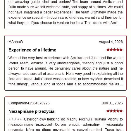
our amazing guide, chef and porters! The team around Amilcar and
Julio made sure we felt welcome, safe, and happy at all times. We could
not have imagined a better experience! The team ultimately made the
experience so special - through care, kindness, warmth and their joy for
what they do. If you choose to venture the Imca Trail, do so with Amilcar
and Julio.
MAnnaW
August 4, 2026
Experience of a lifetime
We had the very best experience with Amilkar and Julio and the whole
Porter Team. Amilkar is very knowledgable, friendly and just a good
person to have around. He genuinely cares about the nature and he
always made sure all of us are safe. He is very good in explaining all the
flora and fauna. Julio’s food was incredible, or how my Mom described it
“fine dining”. Various kind of foods and also accommodated me as a
vegetarian very well. He even made as an incredible cake the last
evening! The whole porter team was super friendly and helpful! We
would not have been able to finish the Camino Inka without those
Companion42564378925
July 31, 2026
wonderful people and we are forever grateful and always keep them in
our hearts. Thank you
Niezapniane przeżycia
⭐⭐⭐⭐⭐ Czterodniowy trekking do Machu Picchu i Huayna Picchu to
niezapomniane przeżycie! Ogrom emocji, adrenaliny i wspaniała
przygoda, która na długo pozostanie w naszej pamięci. Trasa była