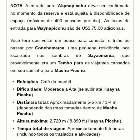
NOTA
: A entrada para
Waynapicchu
deve ser confirmada
no momento da reserva e está sujeita à disponibilidade de
espaço (máximo de 400 pessoas por dia). As taxas de
entrada para
Waynapicchu
são de US$ 75,00 adicionais.
Você terá que voltar um pouco para conectar o trilho ao
passar por
Conchamarca
, uma pequena residência inca
localizada nas sombras de
Sayacmarca
, que
provavelmente era um
Tambo
para os viajantes cansados
em seu caminho para
Machu Picchu
.
Refeições
: Café da manhã
Dificuldade
: Moderada a Alta (se subir até
Huayna
Picchu
)
Distância total
: Aproximadamente 5-6 km / 3-4 mi
(dependendo das rotas tomadas dentro de
Machu
Picchu
)
Altura máxima
: 2.720 m / 8.890 ft (
Huayna Picchu
)
Tempo total de viagem
: Aproximadamente 8,5 horas
(incluindo todos os traslados e atividades)