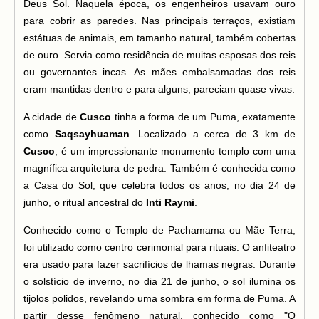
Deus Sol. Naquela época, os engenheiros usavam ouro
para cobrir as paredes. Nas principais terraços, existiam
estátuas de animais, em tamanho natural, também cobertas
de ouro. Servia como residência de muitas esposas dos reis
ou governantes incas. As mães embalsamadas dos reis
eram mantidas dentro e para alguns, pareciam quase vivas.
A cidade de
Cusco
tinha a forma de um Puma, exatamente
como
Saqsayhuaman
. Localizado a cerca de 3 km de
Cusco
, é um impressionante monumento templo com uma
magnífica arquitetura de pedra. Também é conhecida como
a Casa do Sol, que celebra todos os anos, no dia 24 de
junho, o ritual ancestral do
Inti Raymi
.
Conhecido como o Templo de Pachamama ou Mãe Terra,
foi utilizado como centro cerimonial para rituais. O anfiteatro
era usado para fazer sacrifícios de lhamas negras. Durante
o solstício de inverno, no dia 21 de junho, o sol ilumina os
tijolos polidos, revelando uma sombra em forma de Puma. A
partir desse fenômeno natural, conhecido como "O