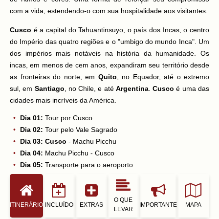
com a vida, estendendo-o com sua hospitalidade aos visitantes.
Cusco
é a capital do Tahuantinsuyo, o país dos Incas, o centro
do Império das quatro regiões e o "umbigo do mundo Inca". Um
dos impérios mais notáveis na história da humanidade. Os
incas, em menos de cem anos, expandiram seu território desde
as fronteiras do norte, em
Quito
, no Equador, até o extremo
sul, em
Santiago
, no Chile, e até
Argentina
.
Cusco
é uma das
cidades mais incríveis da América.
Dia 01:
Tour por Cusco
Dia 02:
Tour pelo Vale Sagrado
Dia 03:
Cusco
- Machu Picchu
Dia 04:
Machu Picchu - Cusco
Dia 05:
Transporte para o aeroporto
O QUE
ITINERÁRIO
INCLUÍDO
EXTRAS
IMPORTANTE
MAPA
LEVAR