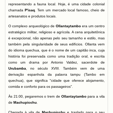
representando a fauna local. Hoje, é uma cidade colonial
chamada
P'isaq
. Tem um mercado local famoso, cheio de
artesanatos e produtos locais.
O complexo arqueológico de
Ollantaytambo
era um centro
estratégico militar, religioso e agrícola. A cena arquitetônica
é excepcional, não apenas pelo seu tamanho e estilo, mas
também pela singularidade de seus edifícios. Ollanta vem
do idioma quechua, que é o nome de um capitão inca, cuja
história foi preservada como uma tradição oral, e escrita
como um drama por Antonio Valdez, sacerdote de
Urubamba
, no século XVIII. Também vem de uma
derivação espanhola da palavra tampu (Tambo em
quechua), que significa "cidade que oferece alojamento,
comida e conforto para os passageiros".
Às 21:00, pegaremos o trem de
Ollantaytambo
para a vila
de
Machupicchu
.
Chegada à vila de
Machupicchu
e traslado para o seu