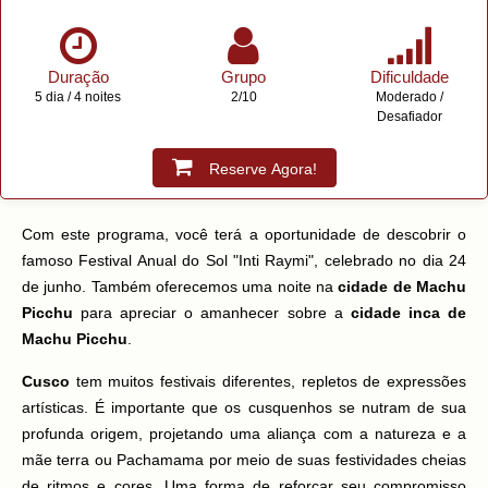
Duração
Grupo
Dificuldade
5 dia / 4 noites
2/10
Moderado /
Desafiador
Reserve Agora!
Com este programa, você terá a oportunidade de descobrir o
famoso Festival Anual do Sol "Inti Raymi", celebrado no dia 24
de junho. Também oferecemos uma noite na
cidade de Machu
Picchu
para apreciar o amanhecer sobre a
cidade inca de
Machu Picchu
.
Cusco
tem muitos festivais diferentes, repletos de expressões
artísticas. É importante que os cusquenhos se nutram de sua
profunda origem, projetando uma aliança com a natureza e a
mãe terra ou Pachamama por meio de suas festividades cheias
de ritmos e cores. Uma forma de reforçar seu compromisso