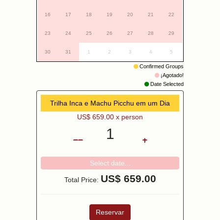
16
17
18
19
20
21
22
23
24
25
26
27
28
29
30
31
1
2
3
4
5
Confirmed Groups
¡Agotado!
Date Selected
Trilha Inca e Machu Picchu em um Dia
US$
659.00
x person
1
Select date...
US$
659.00
Total Price:
Reservar