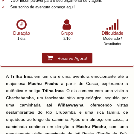
Valor incomparável para o seu orçamento de viagem.
Seu sonho de aventura começa aqui!
Duração
Grupo
Dificuldade
1 dia
2/10
Moderado /
Desafiador
Reserve Agora!
A
Trilha Inca
em um dia é uma aventura emocionante até a
majestosa
Machu Picchu
a partir de Cusco, explorando a
autêntica e antiga
Trilha Inca
. O dia começa com uma visita a
Chachabamba, um fascinante sítio arqueológico, seguido por
uma caminhada até
Wiñaywayna
, oferecendo vistas
deslumbrantes do Rio Urubamba e uma rica família de
orquídeas ao longo do caminho. Após um almoço em caixa, a
caminhada continua em direção a
Machu Picchu
, com uma
emocionante visão antecipada do Inti Punku (Portão do Sol),