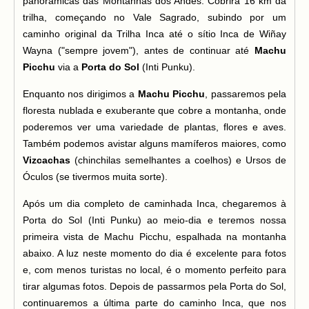
panorâmicas das Montanhas dos Andes. Cobrirá 16 km da
trilha, começando no Vale Sagrado, subindo por um
caminho original da Trilha Inca até o sítio Inca de Wiñay
Wayna ("sempre jovem"), antes de continuar até
Machu
Picchu
via a
Porta do Sol
(Inti Punku).
Enquanto nos dirigimos a
Machu Picchu
, passaremos pela
floresta nublada e exuberante que cobre a montanha, onde
poderemos ver uma variedade de plantas, flores e aves.
Também podemos avistar alguns mamíferos maiores, como
Vizcachas
(chinchilas semelhantes a coelhos) e Ursos de
Óculos (se tivermos muita sorte).
Após um dia completo de caminhada Inca, chegaremos à
Porta do Sol (Inti Punku) ao meio-dia e teremos nossa
primeira vista de Machu Picchu, espalhada na montanha
abaixo. A luz neste momento do dia é excelente para fotos
e, com menos turistas no local, é o momento perfeito para
tirar algumas fotos. Depois de passarmos pela Porta do Sol,
continuaremos a última parte do caminho Inca, que nos