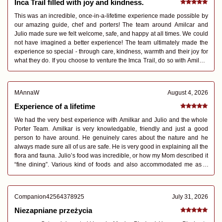
Inca Trail filled with joy and kindness.
This was an incredible, once-in-a-lifetime experience made possible by
our amazing guide, chef and porters! The team around Amilcar and
Julio made sure we felt welcome, safe, and happy at all times. We could
not have imagined a better experience! The team ultimately made the
experience so special - through care, kindness, warmth and their joy for
what they do. If you choose to venture the Imca Trail, do so with Amilcar
and Julio.
MAnnaW
August 4, 2026
Experience of a lifetime
We had the very best experience with Amilkar and Julio and the whole
Porter Team. Amilkar is very knowledgable, friendly and just a good
person to have around. He genuinely cares about the nature and he
always made sure all of us are safe. He is very good in explaining all the
flora and fauna. Julio’s food was incredible, or how my Mom described it
“fine dining”. Various kind of foods and also accommodated me as a
vegetarian very well. He even made as an incredible cake the last
evening! The whole porter team was super friendly and helpful! We
would not have been able to finish the Camino Inka without those
Companion42564378925
July 31, 2026
wonderful people and we are forever grateful and always keep them in
our hearts. Thank you
Niezapniane przeżycia