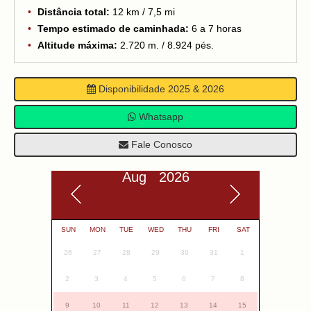
Distância total:
12 km / 7,5 mi
Tempo estimado de caminhada:
6 a 7 horas
Altitude máxima:
2.720 m. / 8.924 pés.
Disponibilidade 2025 & 2026
Whatsapp
Fale Conosco
Aug 2026
SUN
MON
TUE
WED
THU
FRI
SAT
26
27
28
29
30
31
1
2
3
4
5
6
7
8
9
10
11
12
13
14
15